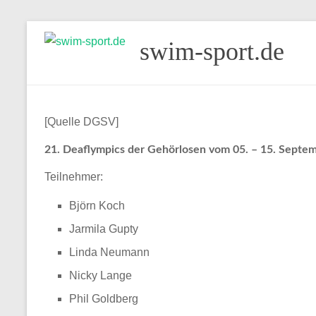
Skip
swim-sport.de
to
content
[Quelle DGSV]
21. Deaflympics der Gehörlosen vom 05. – 15. Septem
Teilnehmer:
Björn Koch
Jarmila Gupty
Linda Neumann
Nicky Lange
Phil Goldberg