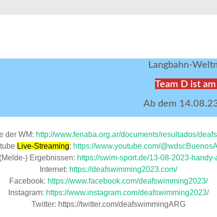
Langbahn-Weltm
Team D ist am 
Ab dem 14.08.23 f
te der WM:
http://www.fenaba.org.ar/documents/resultados/de
tube
Live-Streaming
:
https://www.youtube.com/@wdscBuenosA
(Melde-) Ergebnissen:
https://swim-sport.de/13-08-2023-handy
Internet:
https://deafswimming2023.com/
Facebook:
https://www.facebook.com/deafswimming2023/
Instagram:
https://www.instagram.com/deafswimming2023/
Twitter: https://twitter.com/deafswimmingARG