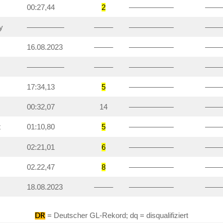
00:27,44
2
——————
——
y
—————
——–
——————
——
16.08.2023
——–
——————
——
—————
——–
——————
——
17:34,13
5
——————
——
00:32,07
14
——————
——
t
01:10,80
5
——————
——
02:21,01
6
——————
——
02.22,47
8
——————
——
18.08.2023
——–
——————
——
= Deutscher GL-Rekord; dq = disqualifiziert
DR