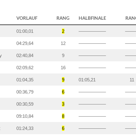
VORLAUF
RANG
HALBFINALE
RAN
01:00,01
2
——————
——
04:29,64
12
——————
——
y
02:40,84
9
——————
——
02:09,62
16
——————
——
01:04,35
9
01:05,21
11
00:36,79
6
——————
——
00:30,59
3
——————
——
09:10,84
8
——————
——
t
01:24,33
6
——————
——