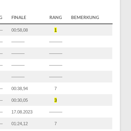
G
FINALE
RANG
BEMERKUNG
—
00:58,08
1
—
———
———
—
———
———
—
———
———
———
———
—
00:38,94
7
—
00:30,05
3
—
17.08.2023
———
—
01:24,12
7