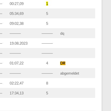
—
00:27,09
1
—
05:34,69
5
—
09:02,38
5
—
———
———
dq
—
19.08.2023
———
—
———
———
—
01:07,22
4
DR
—
———
———
abgemeldet
—
02:22,47
8
—
17:34,13
5