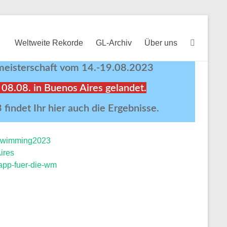
Weltweite Rekorde
GL-Archiv
Über uns
eisterschaft vom 14.-19.08.2023
08.08. in Buenos Aires gelandet.
indet Ihr hier auch die Ergebnisse.
afswimming2023
ires
-app-fuer-die-wm