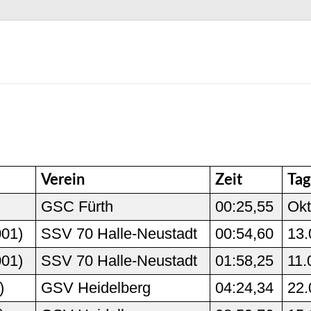
Verein
Zeit
Ta
GSC Fürth
00:25,55
Okt
001)
SSV 70 Halle-Neustadt
00:54,60
13.
001)
SSV 70 Halle-Neustadt
01:58,25
11.
)
GSV Heidelberg
04:24,34
22.