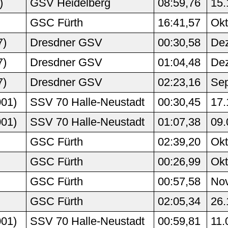
)
GSV Heidelberg
08:59,76
15.
GSC Fürth
16:41,57
Okt
7)
Dresdner GSV
00:30,58
Dez
7)
Dresdner GSV
01:04,48
Dez
7)
Dresdner GSV
02:23,16
Sep
001)
SSV 70 Halle-Neustadt
00:30,45
17.
001)
SSV 70 Halle-Neustadt
01:07,38
09.
GSC Fürth
02:39,20
Okt
GSC Fürth
00:26,99
Okt
GSC Fürth
00:57,58
Nov
GSC Fürth
02:05,34
26.
001)
SSV 70 Halle-Neustadt
00:59,81
11.