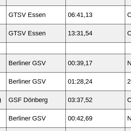
GTSV Essen
06:41,13
O
GTSV Essen
13:31,54
O
Berliner GSV
00:39,17
N
Berliner GSV
01:28,24
2
)
GSF Dönberg
03:37,52
O
Berliner GSV
00:42,69
N