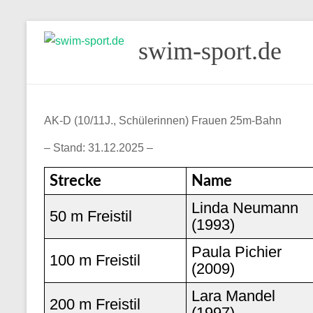
Skip
swim-sport.de
to
content
AK-D (10/11J., Schülerinnen) Frauen 25m-Bahn
– Stand: 31.12.2025 –
Strecke
Name
Linda Neumann
50 m Freistil
(1993)
Paula Pichier
100 m Freistil
(2009)
Lara Mandel
200 m Freistil
(1997)