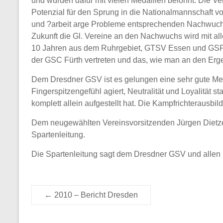
und wurden dafür mit vielen Medaillen belohnt. Die 
Potenzial für den Sprung in die Nationalmannschaft vo
und ?arbeit arge Probleme entsprechenden Nachwuchs 
Zukunft die Gl. Vereine an den Nachwuchs wird mit all
10 Jahren aus dem Ruhrgebiet, GTSV Essen und GSF Dö
der GSC Fürth vertreten und das, wie man an den Ergeb
Dem Dresdner GSV ist es gelungen eine sehr gute Mei
Fingerspitzengefühl agiert, Neutralität und Loyalität
komplett allein aufgestellt hat. Die Kampfrichterausbi
Dem neugewählten Vereinsvorsitzenden Jürgen Dietze 
Spartenleitung.
Die Spartenleitung sagt dem Dresdner GSV und allen 
←
2010 – Bericht Dresden