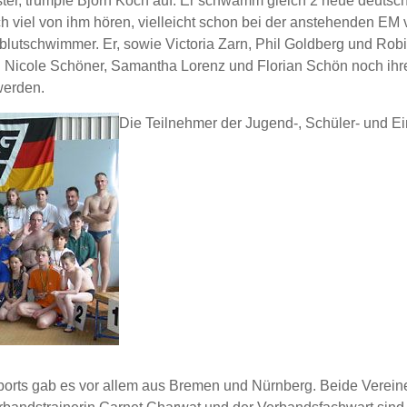
ster, trumpfe Björn Koch auf. Er schwamm gleich 2 neue deuts
h viel von ihm hören, vielleicht schon bei der anstehenden EM 
lblutschwimmer. Er, sowie Victoria Zarn, Phil Goldberg und Robi
nd Nicole Schöner, Samantha Lorenz und Florian Schön noch ihr
werden.
Die Teilnehmer der Jugend-, Schüler- und Ei
orts gab es vor allem aus Bremen und Nürnberg. Beide Vereine 