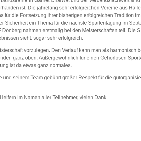
Verbandstrainerin Garnet Charwat und der Verbandsfachwart si
rhanden ist. Die jahrelang sehr erfolgreichen Vereine aus Hall
für die Fortsetzung ihrer bisherigen erfolgreichen Tradition
er Sicherheit ein Thema für die nächste Spartentagung im Sept
nberg nahmen erstmalig bei den Meisterschaften teil. Die Spar
nissen sieht, sogar sehr erfolgreich.
sterschaft vorzulegen. Den Verlauf kann man als harmonisch be
 standen ganz oben. Außergewöhnlich für einen Gehörlosen Sportv
ldung ist da etwas ganz normales.
und seinem Team gebührt großer Respekt für die gutorganisier
Helfern im Namen aller Teilnehmer, vielen Dank!