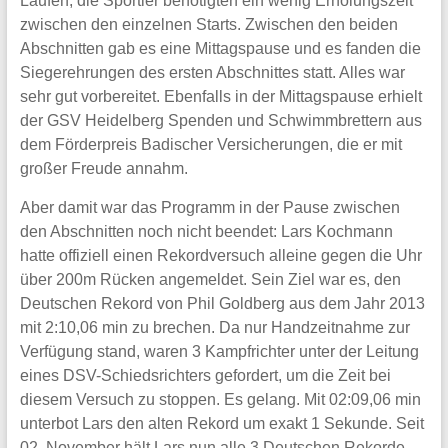
Läufen, die Sportler benötigten ein wenig Erholungszeit
zwischen den einzelnen Starts. Zwischen den beiden
Abschnitten gab es eine Mittagspause und es fanden die
Siegerehrungen des ersten Abschnittes statt. Alles war
sehr gut vorbereitet. Ebenfalls in der Mittagspause erhielt
der GSV Heidelberg Spenden und Schwimmbrettern aus
dem Förderpreis Badischer Versicherungen, die er mit
großer Freude annahm.
Aber damit war das Programm in der Pause zwischen
den Abschnitten noch nicht beendet: Lars Kochmann
hatte offiziell einen Rekordversuch alleine gegen die Uhr
über 200m Rücken angemeldet. Sein Ziel war es, den
Deutschen Rekord von Phil Goldberg aus dem Jahr 2013
mit 2:10,06 min zu brechen. Da nur Handzeitnahme zur
Verfügung stand, waren 3 Kampfrichter unter der Leitung
eines DSV-Schiedsrichters gefordert, um die Zeit bei
diesem Versuch zu stoppen. Es gelang. Mit 02:09,06 min
unterbot Lars den alten Rekord um exakt 1 Sekunde. Seit
02. November hält Lars nun alle 3 Deutschen Rekorde