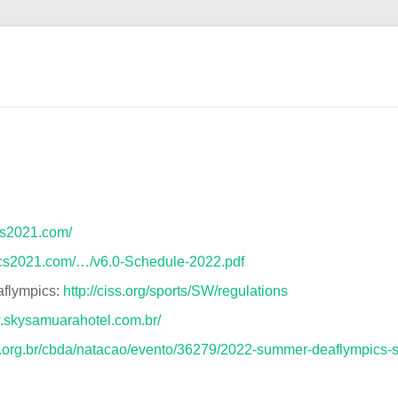
cs2021.com/
ics2021.com/…/v6.0-Schedule-2022.pdf
flympics:
http://ciss.org/sports/SW/regulations
w.skysamuarahotel.com.br/
da.org.br/cbda/natacao/evento/36279/2022-summer-deaflympics