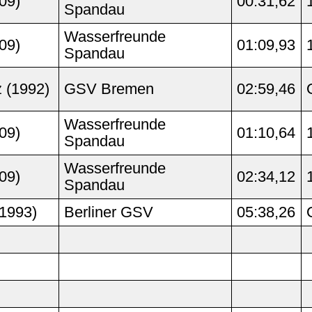
09)
00:31,62
Spandau
Wasserfreunde
09)
01:09,93
Spandau
 (1992)
GSV Bremen
02:59,46
Wasserfreunde
09)
01:10,64
Spandau
Wasserfreunde
09)
02:34,12
Spandau
1993)
Berliner GSV
05:38,26